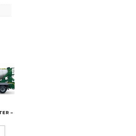
ONTACTEZ-NOUS
unis
14, Rue du Commerce Z.I. La Charguia I-B.P 54 -
80 Tunis
Tel : (+216) 70 60 30 00
Fax : (+216) 71 77 09 66
ousse
Route de Tunis GP1 Akouda Sousse
Tel : (+216) 70 60 30 64
Fax : (+216) 73 24 60 04
TER –
fax
Route Express Sfax - Chaffar – Mahres
ébili