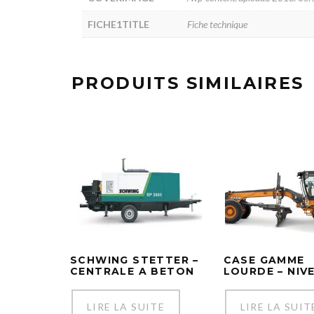
A PROPOS DE NOUS
FICHE1TITLE
Fiche technique
PRODUITS SIMILAIRES
SOTRADIES est l’une des sociétés du groupe UTIC,
spécialisée dans la distribution du matériel roulant,
matériel BTP et VRD, matériel industriel, matériel de
manutention et pièces de rechange.
sotradies@utic.com.tn
Lun - Vend: 8:00 - 12:30 / 13:00 - 17h
SCHWING STETTER –
CASE GAMME
CENTRALE A BETON
LOURDE – NIV
LIRE LA SUITE
LIRE LA SUIT