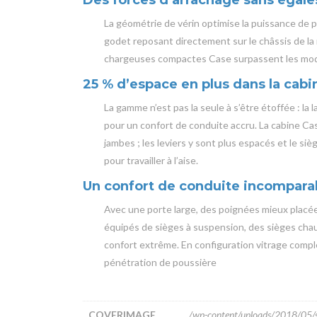
La géométrie de vérin optimise la puissance de 
godet reposant directement sur le châssis de la
chargeuses compactes Case surpassent les modè
25 % d’espace en plus dans la cabi
La gamme n’est pas la seule à s’être étoffée : l
pour un confort de conduite accru. La cabine Case
jambes ; les leviers y sont plus espacés et le sièg
pour travailler à l’aise.
Un confort de conduite incompara
Avec une porte large, des poignées mieux placées 
équipés de sièges à suspension, des sièges cha
confort extrême. En configuration vitrage comple
pénétration de poussière
COVERIMAGE
/wp-content/uploads/2018/05/sl