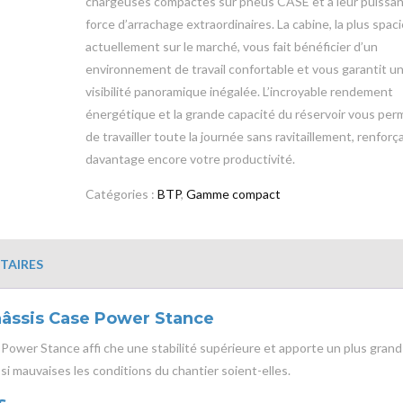
chargeuses compactes sur pneus CASE et à leur puissan
force d’arrachage extraordinaires. La cabine, la plus spac
actuellement sur le marché, vous fait bénéficier d’un
environnement de travail confortable et vous garantit u
visibilité panoramique inégalée. L’incroyable rendement
énergétique et la grande capacité du réservoir vous pe
de travailler toute la journée sans ravitaillement, renforç
davantage encore votre productivité.
Catégories :
BTP
,
Gamme compact
TAIRES
hâssis Case Power Stance
Power Stance affi che une stabilité supérieure et apporte un plus grand
si mauvaises les conditions du chantier soient-elles.
s