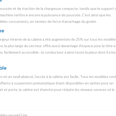
poussée et de traction de la chargeuse compacte, tandis que le support 
 machine renforce encore la puissance de poussée. C’est ainsi que les
les concurrents, en termes de force d’arrachage du godet.
ne
a largeur interne de la cabine a été augmentée de 25% sur tous les modèle
, la plus large du secteur, offre aussi davantage d’espace pour la tête e
e, facilement accessible ; le conducteur a ainsi toute la place dont il a b
ble
et un seuil abaissé, l’accès à la cabine est facile. Tous les modèles son
uffants à suspension pneumatique étant disponibles en option pour un
t et porte, la cabine est étanche pour réduire les niveaux sonores et la
ide-case-mini2.jpg