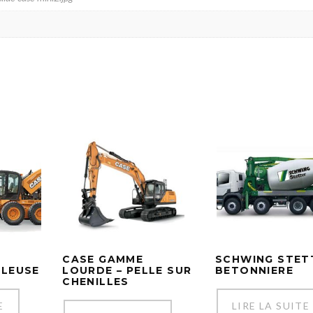
C
INFORMATION
T
Accueil
À propos
10
Nos Produits
Nos Services
Actualité
Contact
S
Mentions Légales
CASE GAMME
SCHWING STET
S
ELEUSE
LOURDE – PELLE SUR
BETONNIERE
CHENILLES
E
LIRE LA SUITE
K