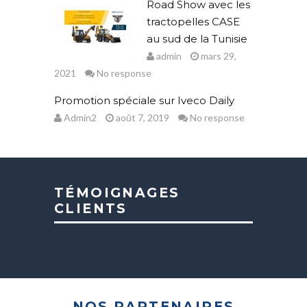
Road Show avec les
tractopelles CASE
au sud de la Tunisie
admin
mars 29,
2021
No response
Promotion spéciale sur Iveco Daily
Admin2
août 7, 2019
No response
TÉMOIGNAGES
CLIENTS
NOS PARTENAIRES