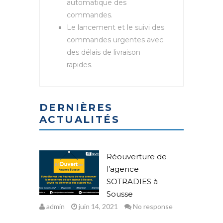
automatique des
commandes.
Le lancement et le suivi des
commandes urgentes avec
des délais de livraison
rapides.
DERNIÈRES
ACTUALITÉS
Réouverture de
l’agence
SOTRADIES à
Sousse
admin
juin 14, 2021
No response